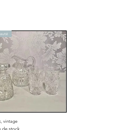
auté
Aperçu rapide
k, vintage
e de stock