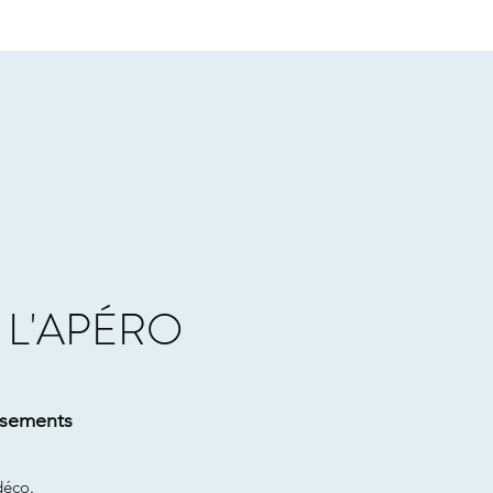
 L'APÉRO
issements
déco.