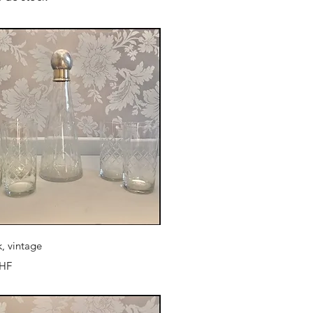
Aperçu rapide
k, vintage
CHF