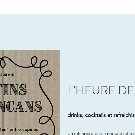
L'HEURE DE
drinks, cocktails et rafraich
Un joli apéro passe par une jolie 