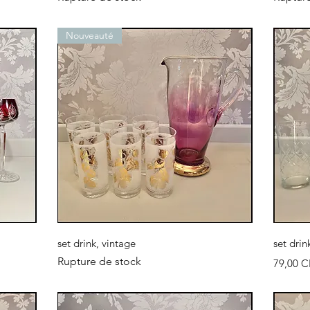
Nouveauté
Aperçu rapide
set drink, vintage
set drin
Rupture de stock
Prix
79,00 