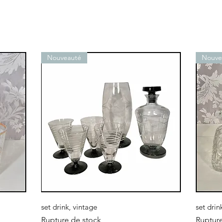
Nouveauté
Nouve
Aperçu rapide
set drink, vintage
set drin
Rupture de stock
Ruptur