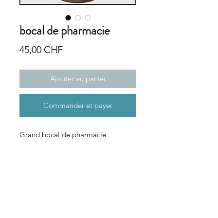
bocal de pharmacie
Prix
45,00 CHF
Ajouter au panier
Commander et payer
Grand bocal de pharmacie
étiquettes déco émaillée.
Hauteur: 24,4 cm
-Calc. Phosphor.Bibas
Pour la salle de bain ou en guise de
vases pour tes fleurs séchées.