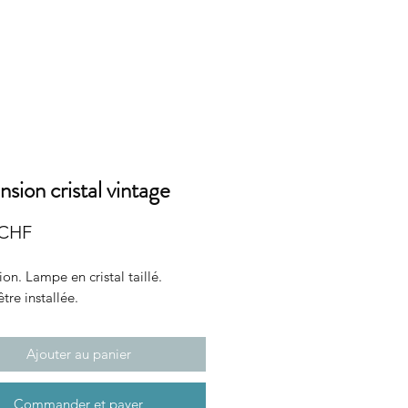
nsion cristal vintage
Prix
 CHF
on. Lampe en cristal taillé.
être installée.
Ajouter au panier
Commander et payer