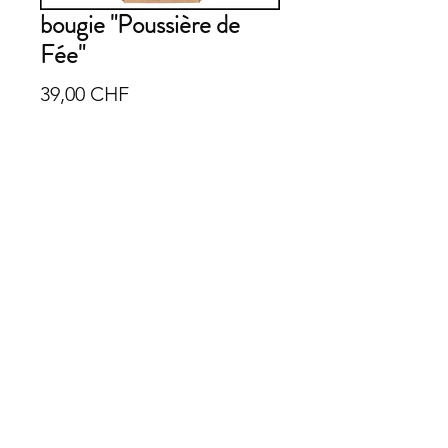
bougie "Poussière de
Fée"
Prix
39,00 CHF
Rupture de stock
Bougie artisanale à la Lavande.
Couvercle en bois peint à la main.
Parce que l'on n'a jamais assez de
bougies sous la main...
Visiteurs