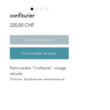
confiturier
Prix
320,00 CHF
Ajouter au panier
Commander et payer
Petit meuble "Confiturier" vintage
relooké.
3 tiroirs, boutons en céramique et
un placard qui se ferme à clef. Une
étagère à l'intérieur.
Hauteur : 101 cm
Profondeur : 40 cm