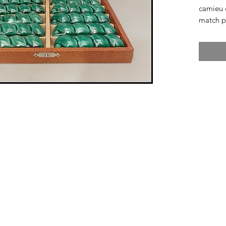
camieu 
match pa