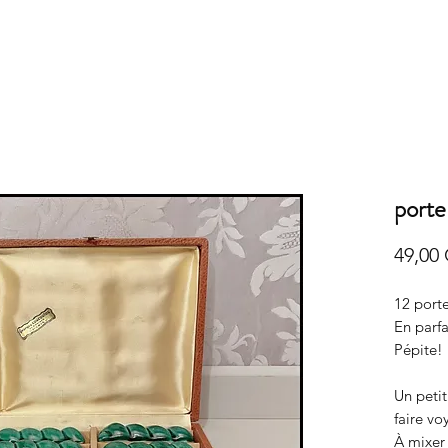
porte
49,00
12 port
En parfa
Pépite!
Un petit
faire vo
À mixer 