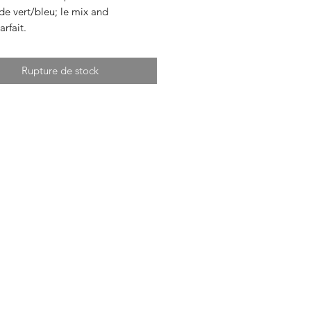
de vert/bleu; le mix and
rfait.
Rupture de stock