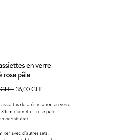
'assiettes en verre
 rose pâle
Prix
Prix
 CHF 
36,00 CHF
original
promotionnel
 assiettes de présentation en verre
 34cm diamètre, rose pâle.
en parfait état.
mixer avec d'autres sets,