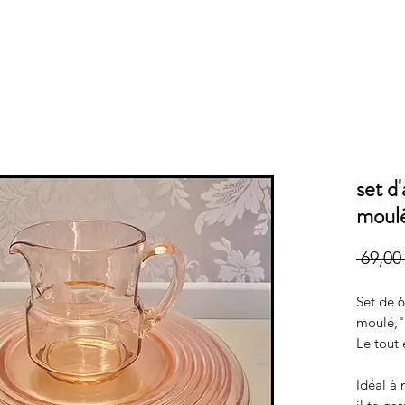
set d
moulé
 69,00
Set de 6
moulé,"
Le tout 
Idéal à 