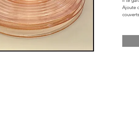
il te ga
Ajoute q
couverts