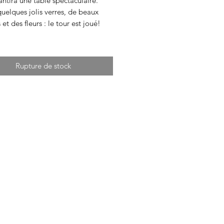
rantira une table spectaculaire.
uelques jolis verres, de beaux
 et des fleurs : le tour est joué!
Rupture de stock