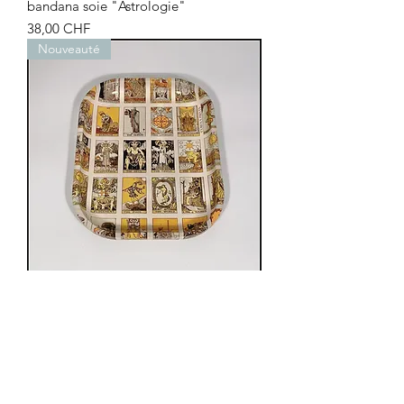
bandana soie "Astrologie"
Prix
38,00 CHF
Nouveauté
petit plateau Tarot
Prix
19,00 CHF
Nouveauté