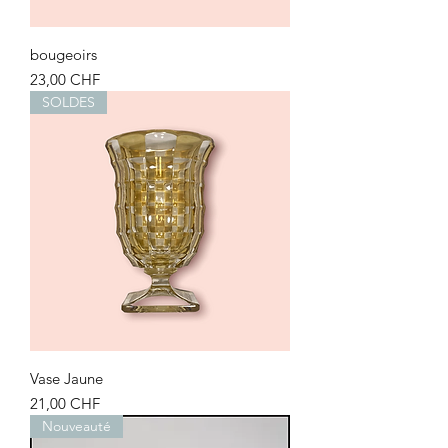
bougeoirs
Prix
23,00 CHF
SOLDES
Vase Jaune
Prix
21,00 CHF
Nouveauté